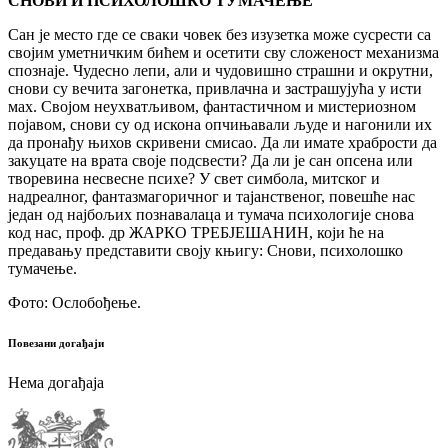
СНОВИ И ПСИХОЛОШКО ТУМАЧЕЊЕ
Сан је место где се сваки човек без изузетка може сусрести са
својим уметничким бићем и осетити сву сложеност механизма
спознаје. Чудесно лепи, али и чудовишно страшни и окрутни,
снови су вечита загонетка, привлачна и застрашујућа у исти
мах. Својом неухватљивом, фантастичном и мистериозном
појавом, снови су од искона опчињавали људе и нагонили их
да пронађу њихов скривени смисао. Да ли имате храбрости да
закуцате на врата своје подсвести? Да ли је сан опсена или
творевина несвесне психе? У свет симбола, митског и
надреалног, фантазмагоричног и тајанственог, повешће нас
један од најбољих познавалаца и тумача психологије снова
код нас, проф. др ЖАРКО ТРЕБЈЕШАНИН, који ће на
предавању представити своју књигу: Снови, психолошко
тумачење.
Фото: Ослобођење.
Повезани догађаји
Нема догађаја