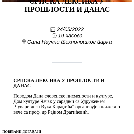
СРПСКА ЛЕКСИКА У
ПРОШЛОСТИ И ДАНАС
24/05/2022
19 часова
Сала Научно технолошког парка
СРПСКА ЛЕКСИКА У ПРОШЛОСТИ И
ДАНАС
Поводом Дана словенске писмености и културе,
Дом културе Чачак у сарадњи са Удружењем
„Чувари дела Вука Караџића” организује књижевно
вече са проф. др Рајном Драгићевић.
ПОВЕЗАНИ ДОГАЂАЈИ