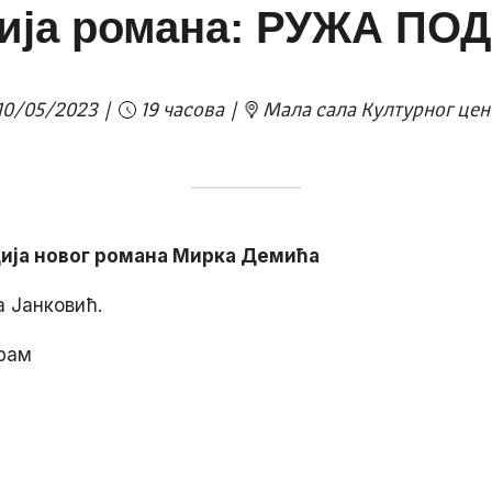
ија романа: РУЖА ПО
10/05/2023
19 часова
Мала сала Културног цен
ија новог романа Мирка Демића
а Јанковић.
рам