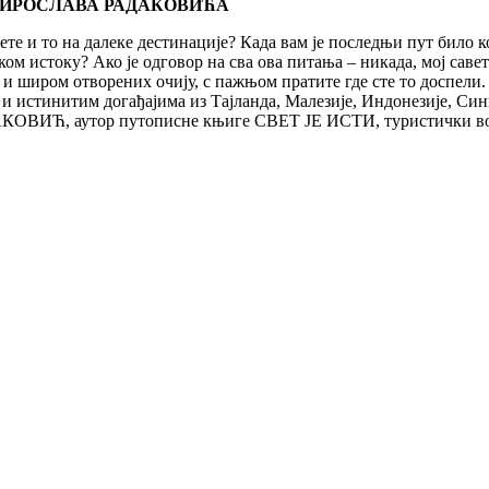
ра МИРОСЛАВА РАДАКОВИЋA
е и то на далеке дестинације? Када вам је последњи пут било ко,
ком истоку? Ако је одговор на сва ова питања – никада, мој са
широм отворених очију, с пажњом пратите где сте то доспели. С
а и истинитим догађајима из Тајланда, Малезије, Индонезије, Си
КОВИЋ, аутор путописне књиге СВЕТ ЈЕ ИСТИ, туристички в