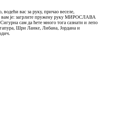
 водећи вас за руку, причао веселе,
вет вам је: загрлите пружену руку МИРОСЛАВА
игурна сам да ћете много тога сазнати и лепо
нгапура, Шри Ланке, Либана, Јордана и
одич.