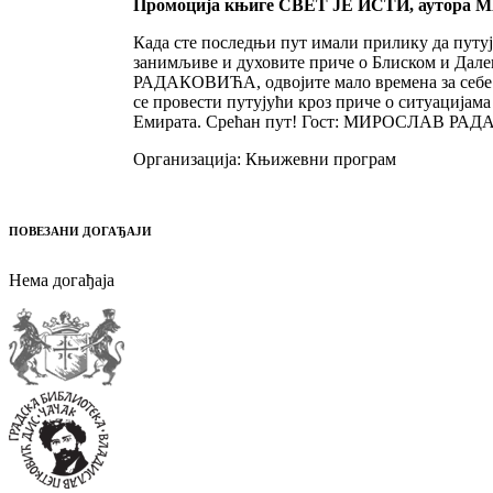
Промоција књиге СВЕТ ЈЕ ИСТИ, ауто
Када сте последњи пут имали прилику да путујет
занимљиве и духовите приче о Блиском и Дале
РАДАКОВИЋА, одвојите мало времена за себе и 
се провести путујући кроз приче о ситуацијам
Емирата. Срећан пут! Гост: МИРОСЛАВ РАДА
Организација: Књижевни програм
ПОВЕЗАНИ ДОГАЂАЈИ
Нема догађаја