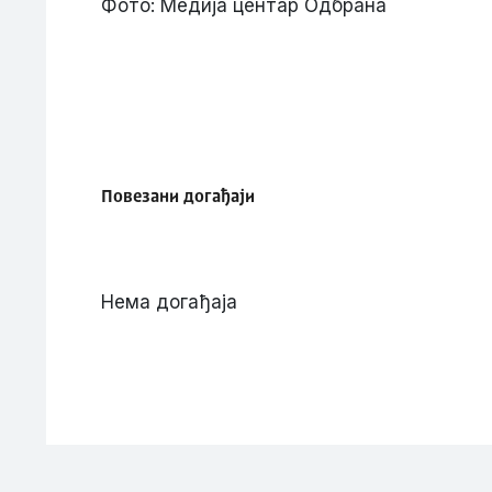
Фото: Медија центар Одбрана
Повезани догађаји
Нема догађаја