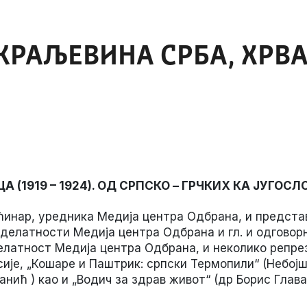
 КРАЉЕВИНА СРБА, ХРВ
А (1919 – 1924). ОД СРПСКО – ГРЧКИХ КА ЈУГО
инар, уредника Медија центра Одбрана, и предста
елатности Медија центра Одбрана и гл. и одговорн
елатност Медија центра Одбрана, и неколико репре
ије, „Кошаре и Паштрик: српски Термопили“ (Небој
ић ) као и „Водич за здрав живот“ (др Борис Глава