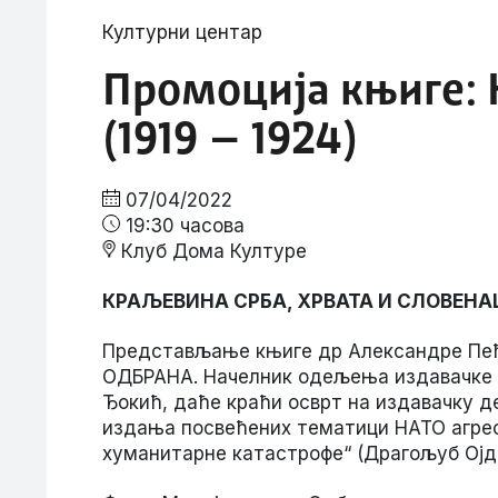
Културни центар
Промоција књиге:
(1919 – 1924)
07/04/2022
19:30 часова
Клуб Дома Културе
КРАЉЕВИНА СРБА, ХРВАТА И СЛОВЕНАЦ
Представљање књиге др Александре Пећ
ОДБРАНА. Начелник одељења издавачке д
Ђокић, даће краћи осврт на издавачку д
издања посвећених тематици НАТО агрес
хуманитарне катастрофе“ (Драгољуб Ојдан