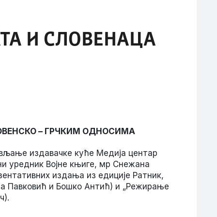
АТА И СЛОВЕНАЦА
СЛОВЕНСКО – ГРЧКИМ ОДНОСИМА
вљање издавачке куће Медија центар
и уредник Војне књиге, мр Снежана
зентативних издања из едиције Ратник,
ша Павковић и Бошко Антић) и „Режирање
ч).