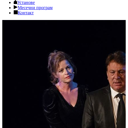
Установе
Месечни програм
Контакт