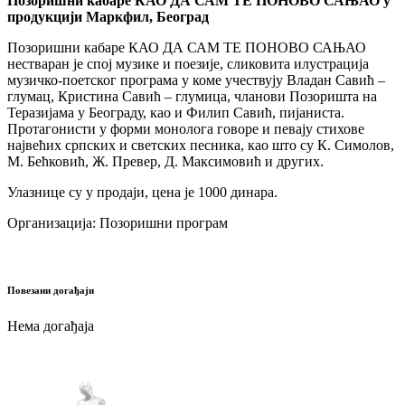
Позоришни кабаре КАО ДА САМ ТЕ ПОНОВО САЊАО у
продукцији Маркфил, Београд
Позоришни кабаре КАО ДА САМ ТЕ ПОНОВО САЊАО
нестваран је спој музике и поезије, сликовита илустрација
музичко-поетског програма у коме учествују Владан Савић –
глумац, Кристина Савић – глумица, чланови Позоришта на
Теразијама у Београду, као и Филип Савић, пијаниста.
Протагонисти у форми монолога говоре и певају стихове
највећих српских и светских песника, као што су К. Симолов,
М. Бећковић, Ж. Превер, Д. Максимовић и других.
Улазнице су у продаји, цена је 1000 динара.
Организација: Позоришни програм
Повезани догађаји
Нема догађаја