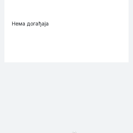
Нема догађаја