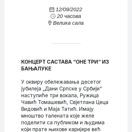
12/09/2022
20 часова
Велика сала
КОНЦЕРТ САСТАВА “ОНЕ ТРИ“ ИЗ
БАЊАЛУКЕ
У оквиру обележавања десетог
јубилеја „Дани Српске у Србији“
наступиће три вокала, Ружица
Чавић Томашевић, Свјетлана Цеца
Видовић и Маја Татић. Имају
мноштво талената које желе
поделити са публиком и људима
који прате њихове каријере већ