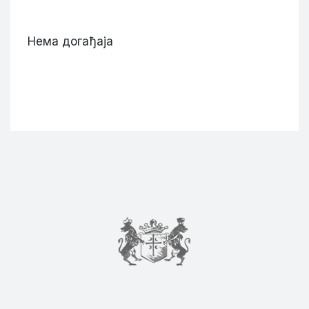
Нема догађаја