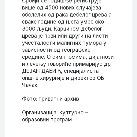
Србији се годишње региструје
више од 4500 нових случајева
оболелих од рака дебелог црева а
сваке године од њега умре око
3000 људи. Карцином дебелог
црева је први или други на листи
учесталости малигних тумора у
зависности од географске
средине. О симптомима, дијагнози
и лечењу говориће примаријус др
ДЕЈАН ДАБИЋ, специјалиста
опште хирургије и директор ОБ
Чачак.
Фото: приватни архив
Организација: Културно –
образовни програм