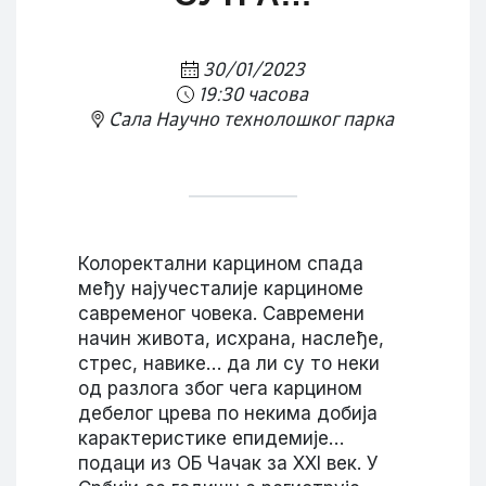
30/01/2023
19:30 часова
Сала Научно технолошког парка
Колоректални карцином спада
међу најучесталије карциноме
савременог човека. Савремени
начин живота, исхрана, наслеђе,
стрес, навике… да ли су то неки
од разлога због чега карцином
дебелог црева по некима добија
карактеристике епидемије…
подаци из ОБ Чачак за XXI век. У