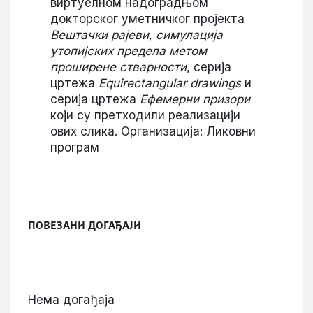
виртуелном надоградњом
докторског уметничког пројекта
Вештачки рајеви, симулација
утопијских предела метом
проширене стварности
, серија
цртежа
Equirectangular drawings
и
серија цртежа
Ефемерни призори
који су претходили реализацији
ових слика. Организација: Ликовни
програм
ПОВЕЗАНИ ДОГАЂАЈИ
Нема догађаја