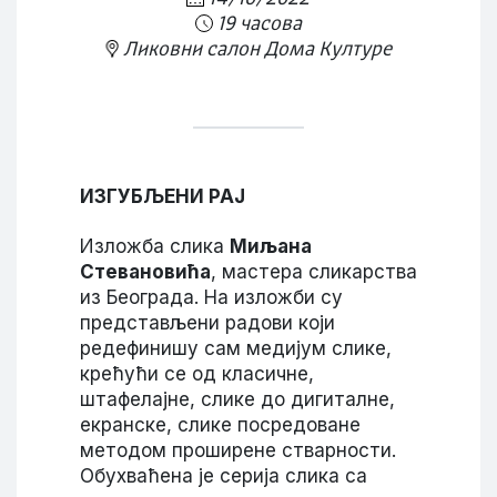
19 часова
Ликовни салон Дома Културе
ИЗГУБЉЕНИ РАЈ
Изложба слика
Миљана
Стевановића
, мастера сликарства
из Београда. На изложби су
представљени радови који
редефинишу сам медијум слике,
крећући се од класичне,
штафелајне, слике до дигиталне,
екранске, слике посредоване
методом проширене стварности.
Обухваћена је серија слика са