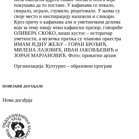
покушава да то постане. У кафанама се певало,
свирало, играло, глумило, рецитовало. У њима су
своје место и инспирацију налазили и сликари.
Кроз причу о кафанама али и уметничким делима
која за тему имају неки кафански призор, говориће
ОЛИВЕРА СКОКО, виши кустос – историчар
уметности, а музичка пратња су чланови оркестра
ИМАМ ЈЕДНУ ЖЕЉУ – ГОРАН БРОЋИЋ,
МИЛЕНА ЛАЗОВИЋ, ИВАН ЈАКОВЉЕВИЋ и
ЗОРАН МАРЈАНОВИЋ. Фото: приватни архив
Организација: Културно – образовни програм
ПОВЕЗАНИ ДОГАЂАЈИ
Нема догађаја