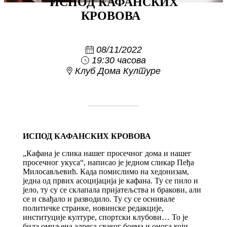
ИСПОД КАФАНСКИХ
КРОВОВА
08/11/2022
19:30 часова
Клуб Дома Културе
ИСПОД КАФАНСКИХ КРОВОВА
„Кафана је слика нашег просечног дома и нашег
просечног укуса“, написао је једном сликар Пеђа
Милосављевић. Када помислимо на хедонизам,
једна од првих асоцијација је кафана. Ту се пило и
јело, ту су се склапала пријатељства и бракови, али
се и свађало и разводило. Ту су се оснивале
политичке странке, новинске редакције,
институције културе, спортски клубови… То је
била омиљена адреса сваког боема и онога који