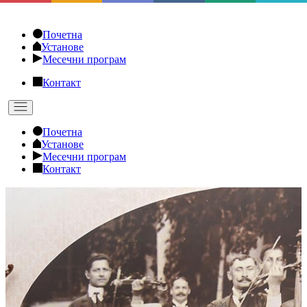
Skip
to
Почетна
the
Установе
content
Месечни програм
Контакт
Почетна
Установе
Месечни програм
Контакт