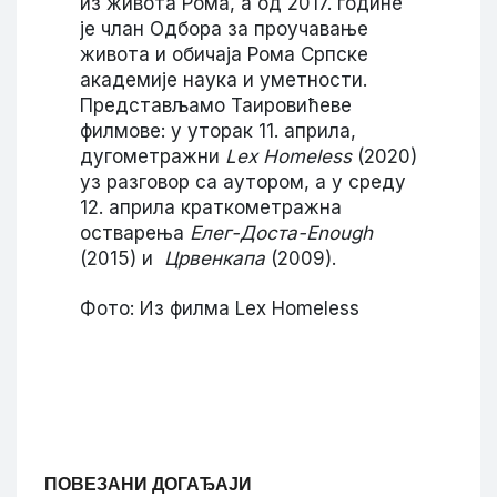
из живота Рома, а од 2017. године
је члан Одбора за проучавање
живота и обичаја Рома Српске
академије наука и уметности.
Представљамо Таировићеве
филмове: у уторак 11. априла,
дугомeтражни
Lex Homeless
(2020)
уз разговор са аутором, a у среду
12. априла краткометражна
остварења
Елeг-Доста-Enough
(2015) и
Црвенкапа
(2009).
Фото: Из филма Lex Homeless
ПОВЕЗАНИ ДОГАЂАЈИ