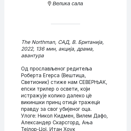
Велика сала
The Northman, САД, В. Британија,
2022, 136 мин, акција, драма,
авантура
Од прослављеног редитеља
Роберта Егерса (Вештица,
Светионик) стиже нам СЕВЕРЊАК,
епски трилер о освети, који
истражује колико далеко ц́е
викиншки принц отиц́и тражец́и
правду за свог убијеног оца.
Улоге: Никол Кидмен, Вилем Дафо,
Александер Скарсгорд, Ања
Тејлор-Џој, Итан Хоук