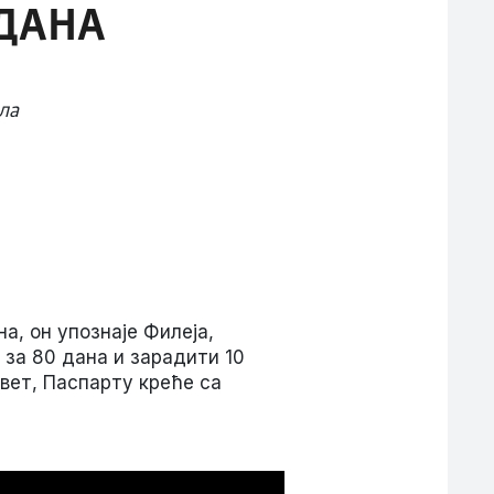
 ДАНА
ла
а, он упознаје Филеја,
 за 80 дана и зарадити 10
вет, Паспарту креће са