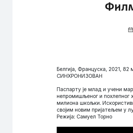
Филм
Белгија, Француска, 2021, 82
СИНХРОНИЗОВАН
Паспарту је млад и учени мар
непромишљеног и похлепног жа
милиона шкољки. Искористивши
својим новим пријатељем у л
Режија: Самуел Торно