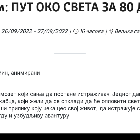
: ПУТ ОКО СВЕТА ЗА 80
26/09/2022 - 27/09/2022
16 часова
Велика са
 мин, анимирани
мозет који сања да постане истраживач. Једног дан
бца, који жели да се опклади да ће опловити свет
 прилику коју чека цео свој живот, да истражује с
уду и узбудљиву авантуру!