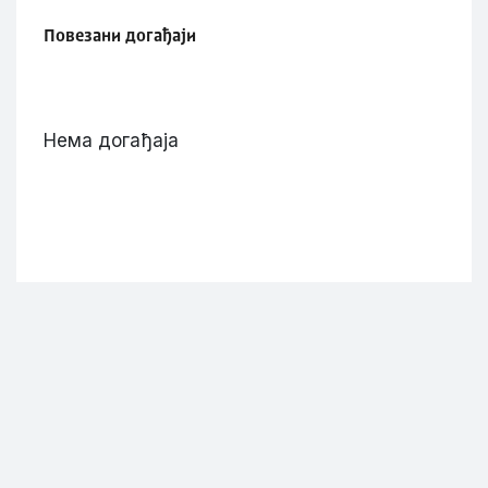
Повезани догађаји
Нема догађаја