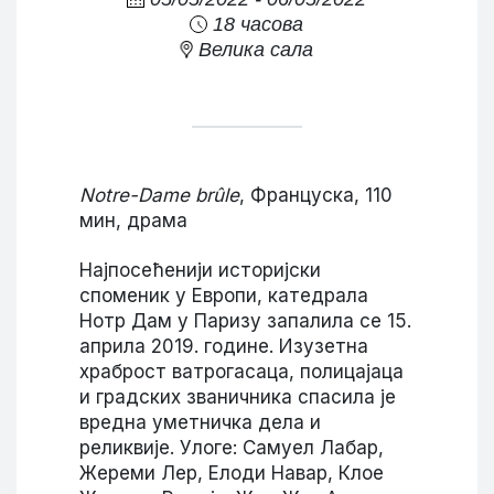
18 часова
Велика сала
Notre-Dame brûle
, Француска, 110
мин, драма
Најпосећенији историјски
споменик у Европи, катедрала
Нотр Дам у Паризу запалила се 15.
априла 2019. године. Изузетна
храброст ватрогасаца, полицајаца
и градских званичника спасила је
вредна уметничка дела и
реликвије. Улоге: Самуел Лабар,
Жереми Лер, Елоди Навар, Клое