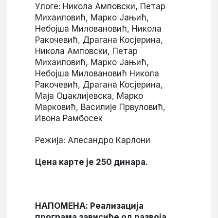
Улоге: Никола Амповски, Петар
Михаиловић, Марко Јањић,
Небојша Миловановић, Никола
Ракочевић, Драгана Косјерина,
Никола Амповски, Петар
Михаиловић, Марко Јањић,
Небојша Миловановић Никола
Ракочевић, Драгана Косјерина,
Маја Оџаклијевска, Марко
Марковић, Василије Првуловић,
Ивона Рамбосек
Режија: Алесандро Карлони
Цена карте је 250 динара.
НАПОМЕНА: Реализација
програма зависиће од развоја