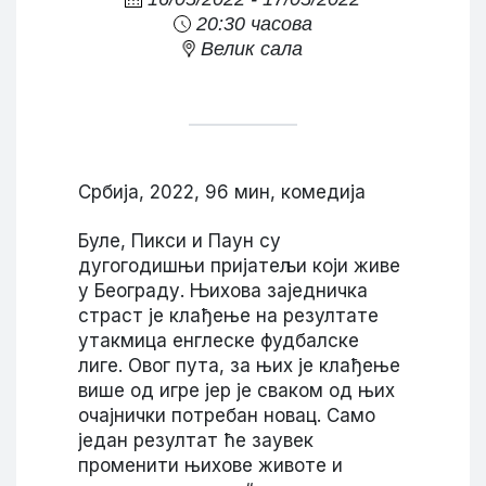
20:30 часова
Велик сала
Србија, 2022, 96 мин, комедија
Буле, Пикси и Паун су
дугогодишњи пријатељи који живе
у Београду. Њихова заједничка
страст је клађење на резултате
утакмица енглеске фудбалске
лиге. Овог пута, за њих је клађење
више од игре јер је сваком од њих
очајнички потребан новац. Само
један резултат ће заувек
променити њихове животе и