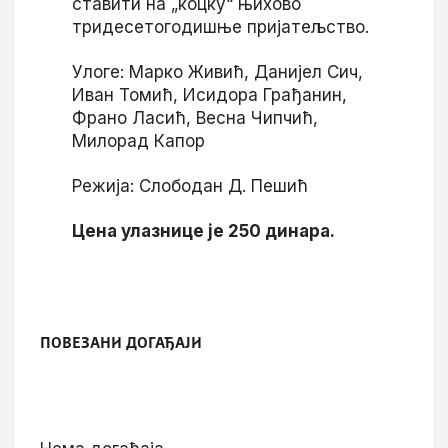
ставити на „коцку“ њихово
тридесетогодишње пријатељство.
Улоге: Марко Живић, Данијел Сич,
Иван Томић, Исидора Грађанин,
Франо Ласић, Весна Чипчић,
Милорад Капор
Режија: Слободан Д. Пешић
Цена улазнице је 250 динара.
ПОВЕЗАНИ ДОГАЂАЈИ