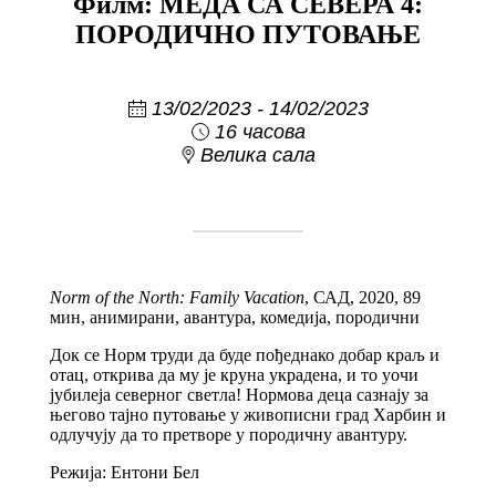
Филм: МЕДА СА СЕВЕРА 4:
ПОРОДИЧНО ПУТОВАЊЕ
13/02/2023 - 14/02/2023
16 часова
Велика сала
Norm of the North: Family Vacation
, САД, 2020, 89
мин, анимирани, авантура, комедија, породични
Док се Норм труди да буде пођеднако добар краљ и
отац, открива да му је круна украдена, и то уочи
јубилеја северног светла! Нормова деца сазнају за
његово тајно путовање у живописни град Харбин и
одлучују да то претворе у породичну авантуру.
Режија: Ентони Бел