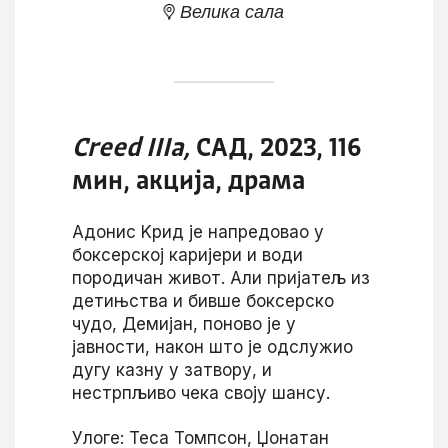
Велика сала
Creed III
а,
САД, 2023, 116
мин, акција, драма
Адонис Kрид је напредовао у
боксерској каријери и води
породичан живот. Али пријатељ из
детињства и бивше боксерско
чудо, Демијан, поново је у
јавности, након што је одслужио
дугу казну у затвору, и
нестрпљиво чека своју шансу.
Улоге: Теса Томпсон, Џонатан