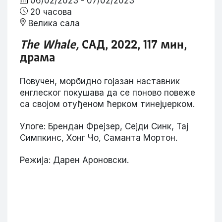
06/02/2023 - 07/02/2023
20 часова
Велика сала
The Whale
,
САД, 2022, 117 мин,
драма
Повучен, морбидно гојазан наставник
енглеског покушава да се поново повеже
са својом отуђеном ћерком тинејџерком.
Улоге: Брендан Фрејзер, Сејди Синк, Тај
Симпкинс, Хонг Чо, Саманта Мортон.
Режија: Дарен Ароновски.