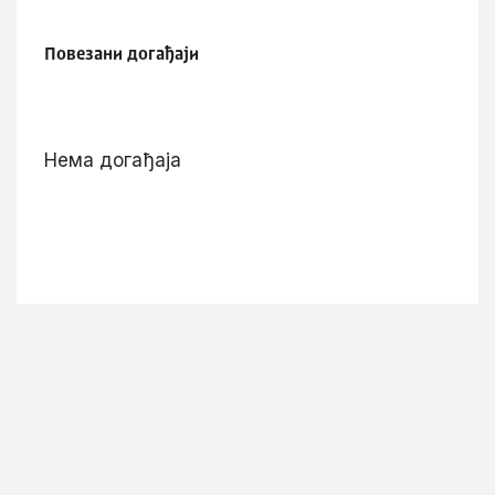
Повезани догађаји
Нема догађаја