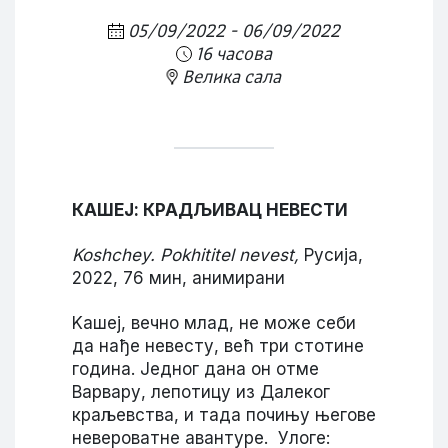
05/09/2022 - 06/09/2022
16 часова
Велика сала
КАШЕЈ: КРАДЉИВАЦ НЕВЕСТИ
Koshchey. Pokhititel nevest
,
Русија,
2022, 76 мин, анимирани
Kашеј, вечно млад, не може себи
да нађе невесту, већ три стотине
година. Једног дана он отме
Варвару, лепотицу из Далеког
краљевства, и тада почињу његове
невероватне авантуре. Улоге: