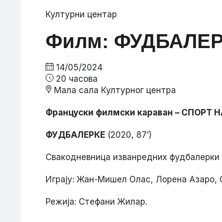
Културни центар
Филм: ФУДБАЛЕ
14/05/2024
20 часова
Мала сала Културног центра
Француски филмски караван – СПОРТ 
ФУДБАЛЕРКЕ
(2020, 87’)
Свакодневница изванредних фудбалерки О
Играју: Жан-Мишел Олас, Лорена Азаро, 
Режија: Стефани Жилар.