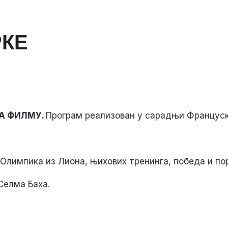
РКЕ
НА ФИЛМУ.
Програм реализован у сарадњи Француск
лимпика из Лиона, њихових тренинга, победа и по
Селма Баха.