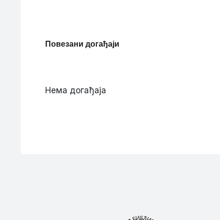
Повезани догађаји
Нема догађаја