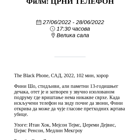
Филм: ЦРНИ ТЕЛЕФОН
27/06/2022 - 28/06/2022
17:30 часова
Велика сала
The Black Phone, САД, 2022, 102 мин, хорор
Фини Шо, стидљиви, али паметни 13-годишњег
дечака, отет је и затворен у звучно изолованом
подруму где вриштање нема никакве сврхе. Када
искључени телефон на зиду почне да звони, Фини
открива да може да чује гласове претходних жртава
убице.
Улоге: Итан Хок, Мејсон Тејмс, Џереми Дејвис,
Џејмс Ренсон, Медлин Мекгроу