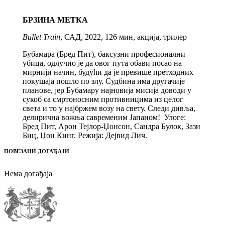
БРЗИНА МЕТКА
Bullet Train
, САД, 2022, 126 мин, акција, трилер
Бубамара (Бред Пит), баксузни професионални
убица, одлучио је да овог пута обави посао на
мирнији начин, будући да је превише претходних
покушаја пошло по злу. Судбина има другачије
планове, јер Бубамару најновија мисија доводи у
сукоб са смртоносним противницима из целог
света и то у најбржем возу на свету. Следи дивља,
делирична вожња савременим Јапаном! Улоге:
Бред Пит, Арон Тејлор-Џонсон, Сандра Булок, Зази
Биц, Џои Кинг. Режија: Дејвид Лич.
ПОВЕЗАНИ ДОГАЂАЈИ
Нема догађаја