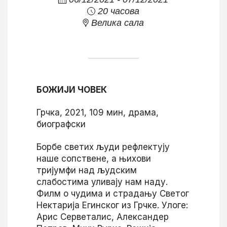
20 часова
Велика сала
БОЖИЈИ ЧОВЕК
Грчка, 2021, 109 мин, драма,
биографски
Борбе светих људи рефлектују
наше сопствене, а њихови
тријумфи над људским
слабостима уливају нам наду.
Филм о чудима и страдању Светог
Нектарија Егинског из Грчке. Улоге:
Арис Серветалис, Александер