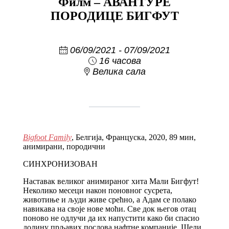
Филм – АВАНТУРЕ
ПОРОДИЦЕ БИГФУТ
06/09/2021 - 07/09/2021
16 часова
Велика сала
Bigfoot Family
, Белгија, Француска, 2020, 89 мин,
анимирани, породични
СИНХРОНИЗОВАН
Наставак великог анимираног хита Мали Бигфут!
Неколико месеци након поновног сусрета,
животиње и људи живе срећно, а Адам се полако
навикава на своје нове моћи. Све док његов отац
поново не одлучи да их напустити како би спасио
долину прљавих послова нафтне компаније. Шели,