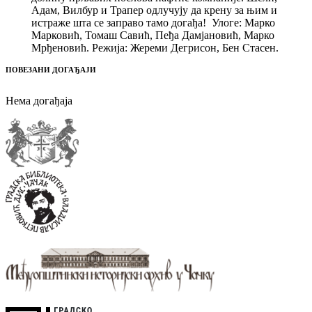
Адам, Вилбур и Трапер одлучују да крену за њим и
истраже шта се заправо тамо догађа! Улоге: Марко
Марковић, Томаш Савић, Пеђа Дамјановић, Марко
Мрђеновић. Режија: Жереми Дегрисон, Бен Стасен.
ПОВЕЗАНИ ДОГАЂАЈИ
Нема догађаја