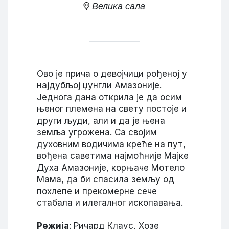
Велика сала
Ово је прича о девојчици рођеној у
најдубљој џунгли Амазоније.
Једнога дана открила је да осим
њеног племена на свету постоје и
други људи, али и да је њена
земља угрожена. Са својим
духовним водичима креће на пут,
вођена саветима најмоћније Мајке
Духа Амазоније, корњаче Мотело
Мама, да би спасила земљу од
похлепе и прекомерне сече
стабала и илегалног ископавања.
Режија
: Ричард Клаус, Хозе