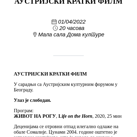
АУСТРИЈСКИ КРАТКИ ФИЛМ
01/04/2022
20 часова
Мала сала Дома културе
АУСТРИЈСКИ КРАТКИ ФИЛМ
У сарадњи са Аустријским културним форумом у
Београду.
Улаз је слободан.
Програм:
ЖИВОТ НА РОГУ
,
Li
fe on the Horn
, 2020, 25 мин
Деценијама се отровни отпад илегално одлаже на
обале Сомалије. Цунами 2004. године оштетио је