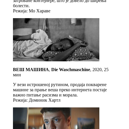
затроване контејнере, што је довело до ширења
болести.
Режија: Мо Хараве
ВЕШ МАШИНА
,
Die Waschmaschine
, 2020, 25
мин
У вези истрошеној рутином, продаја покварене
машине за прање веша преко интернета постаје
важно питање расизма и морала.
Режија: Доминик Хартл