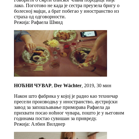
лако. Поготово не када је сестра преузела бригу о
болесној мајци, а брат побегао у иностранство из
страха од одговорности.
Режија: Рафаела Шмид
НОЋНИ ЧУВАР
,
Der Wächter
,
2019, 30 мин
Након што фабрика у којој је радио као техничар
пресели производњу у иностранство, аустријски
завод за запошљавање приморава Рафаела да
прихвати посао ноћног чувара, пошто је у његовим
годинама постао сувишан за привреду.
Режија: Албин Вилднер