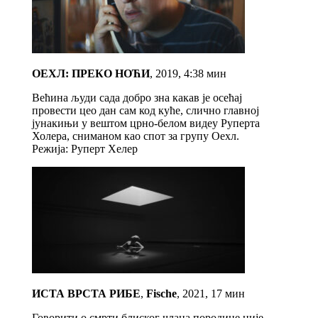
ОЕХЛ: ПРЕКО НОЋИ
, 2019, 4:38 мин
Већина људи сада добро зна какав је осећај
провести цео дан сам код куће, слично главној
јунакињи у вештом црно-белом видеу Руперта
Холера, сниманом као спот за групу Оехл.
Режија: Руперт Хелер
ИСТА ВРСТА РИБЕ
,
Fische
, 2021, 17 мин
Говорити о смрти блиског члана породице није