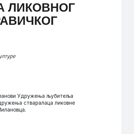
А ЛИКОВНОГ
РАВИЧКОГ
ултуре
 чланови Удружења љубитеља
Удружења стваралаца ликовне
Милановца.