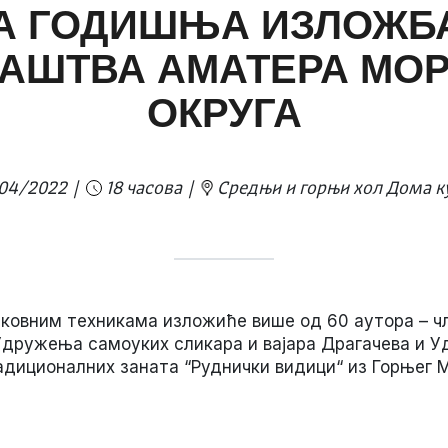
НА ГОДИШЊА ИЗЛОЖБ
АШТВА АМАТЕРА МО
ОКРУГА
04/2022
18 часова
Средњи и горњи хол Дома к
иковним техникама изложиће више од 60 аутора –
 Удружења самоуких сликара и вајара Драгачева и 
диционалних заната “Руднички видици“ из Горњег 