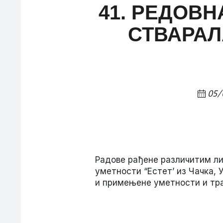
41. РЕДОВ
СТВАРАЛ
05/
Радове рађене различитим л
уметности “Естет’ из Чачка,
и примењене уметности и тра