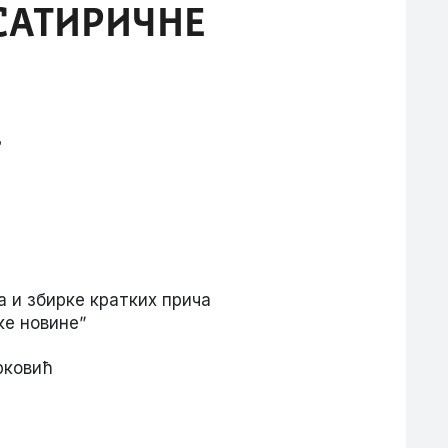
 САТИРИЧНЕ
и збирке кратких прича
ке новинеˮ
рковић