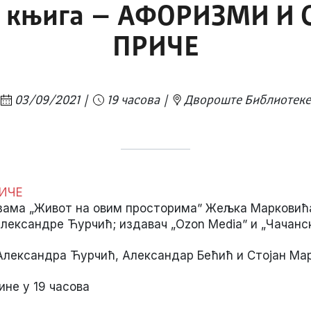
 књига – АФОРИЗМИ И
ПРИЧЕ
03/09/2021
19 часова
Двороште Библиотеке
ИЧЕ
ама „Живот на овим просторимаˮ Жељка Марковића 
Александре Ћурчић; издавач „Ozon Mediaˮ и „Чачанс
Александра Ћурчић, Александар Бећић и Стојан Ма
ине у 19 часова