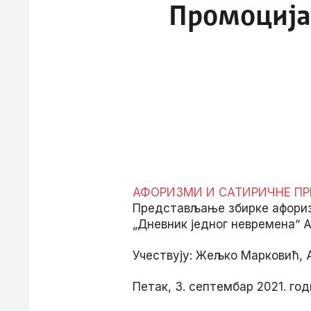
Промоција
АФОРИЗМИ И САТИРИЧНЕ ПР
Представљање збирке афориз
„Дневник једног невременаˮ 
Учествују: Жељко Марковић, 
Петак, 3. септембар 2021. год