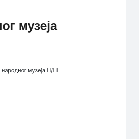
ог музеја
ародног музеја LI/LII