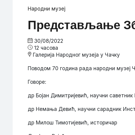
Народни музеј
Представљање Зб
30/08/2022
12 часова
Галерија Народног музеја у Чачку
Поводом 70 година рада народни музеј Ч
Говоре:
др Бојан Димитријевић, научни саветник
др Немања Девић, научни сарадник Инст
др Милош Тимотијевић, историчар