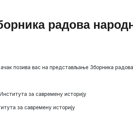
орника радова народн
ачак позива вас на представљање Зборника радова н
 Института за савремену историју
итута за савремену историју