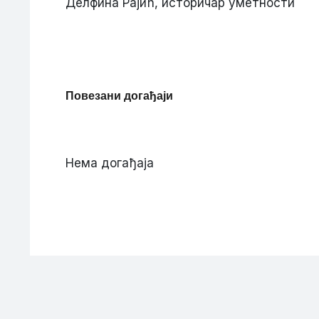
Делфина Рајић, историчар уметности
Повезани догађаји
Нема догађаја