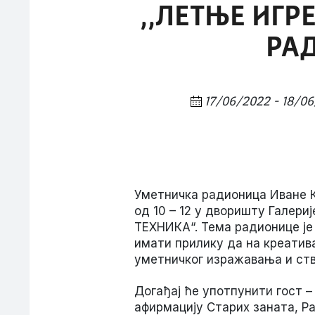
,,ЛЕТЊЕ ИГР
РА
17/06/2022 - 18/0
Уметничка радионица Иване Кне
од 10 – 12 у дворишту Галер
ТЕХНИКА“. Тема радионице је
имати прилику да на креатив
уметничког изражавања и ств
Догађај ће употпунити гост –
афирмацију Старих заната, Ра