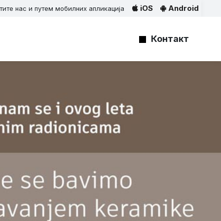
iOS
Android
тите нас и путем мобилних апликација
Контакт