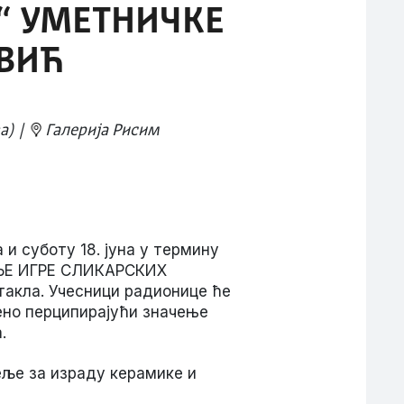
А“ УМЕТНИЧКЕ
ВИЋ
ва)
Галерија Рисим
 и суботу 18. јуна у термину
ЕТЊЕ ИГРЕ СЛИКАРСКИХ
такла. Учесници радионице ће
ено перципирајући значење
.
еље за израду керамике и