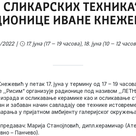
Е СЛИКАРСКИХ ТЕХНИК
ДИОНИЦЕ ИВАНЕ КНЕЖЕ
6/2022
17. јуна (17 – 19 часова), 18. јуна (10 – 12 часо
жевић у петак 17. јуна у термину од 17 – 19 часова
ије ,,Рисим“ организује радионице под називом ,,Л
 израда и осликавање керамике као и осликавање с
ан и забаван начин савладају ове технике истоврем
арања у пријатном амбијенту галеријског окружења
 предавач: Марија Станојловић, дипл.керамичар (Ат
вно – Панчево).