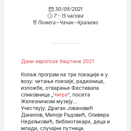
30/09/2021
7 - 15 часова
Пожега–Чачак–Краљево
Дани европске баштине 2021
Колаж програм на три локације и у
возу: читање поезије, радионице,
изложбе, отварање Фестивала
сликовница „
Чигра
ˮ, посета
Железничком музеју…
Учествују: Драган Јовановић
Данилов, Милоје Радовић, Оливера
Недељковић, библиотекари, деца и
млади, случајни путници.