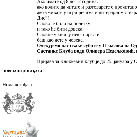
Ако имате од 8 до 12 година,
ако волите да читате и разговарате о прочитано
ако уживате у игри речима и литерарном ствар
Дисˮ!
Слово је било на почетку
и тако ће бити довека.
Словце у књигу нека порасте
баш као дете у човека.
Очекујемо вас сваке суботе у 11 часова на О
Састанке Клуба води Оливера Недељковић, 
Пријава за Књижевни клуб је до 25. јануара у 
ПОВЕЗАНИ ДОГАЂАЈИ
Нема догађаја