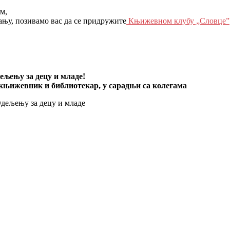
м,
ању, позивамо вас да се придружите
Књижевном клубу „Словцеˮ
дељењу за децу и младе!
књижевник и библиотекар, у сарадњи са колегама
Одељењу за децу и младе