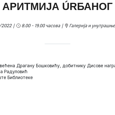
: АРИТМИЈА ÚRБАНО
/2022
8.00 - 19.00 часова
Галерија и унутрашњ
А
ећена Драгану Бошковићу, добитнику Дисове награ
ја Радуловић
ште Библиотеке