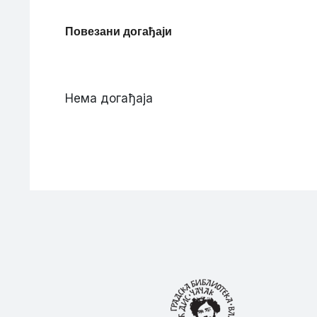
Повезани догађаји
Нема догађаја