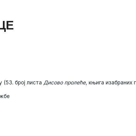
ЦЕ
 (53. број листа
Дисово пролеће
, књига изабраних 
ожбе