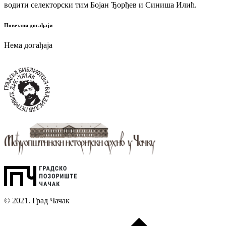
водити селекторски тим Бојан Ђорђев и Синиша Илић.
Повезани догађаји
Нема догађаја
© 2021. Град Чачак